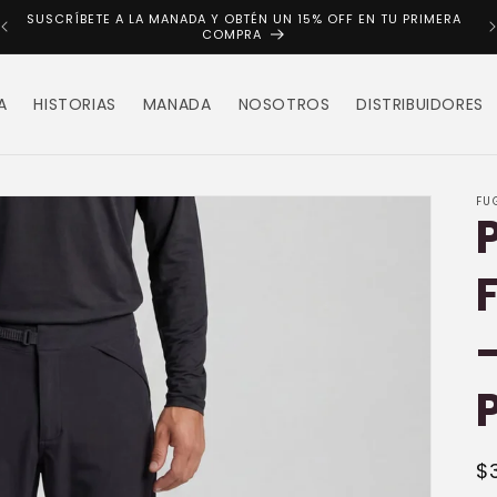
SUSCRÍBETE A LA MANADA Y OBTÉN UN 15% OFF EN TU PRIMERA
COMPRA
A
HISTORIAS
MANADA
NOSOTROS
DISTRIBUIDORES
FU
P
$