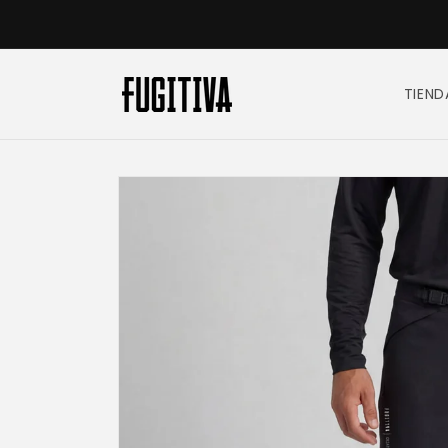
Ir
directamente
🚚 ENVÍO Y DEVOLUCIONES GRATIS. 🇨🇴
al contenido
TIEND
Ir
directamente
a la
información
del producto