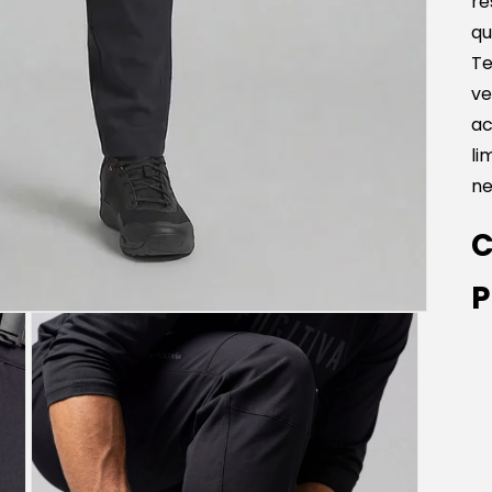
re
qu
Te
ve
ac
li
ne
C
P