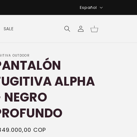
I
Español
d
i
Iniciar
Carrito
SALE
sesión
o
m
a
GITIVA OUTDOOR
PANTALÓN
FUGITIVA ALPHA
- NEGRO
PROFUNDO
recio
349.000,00 COP