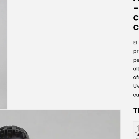
–
C
C
El
pr
pe
al
of
UV
cu
T