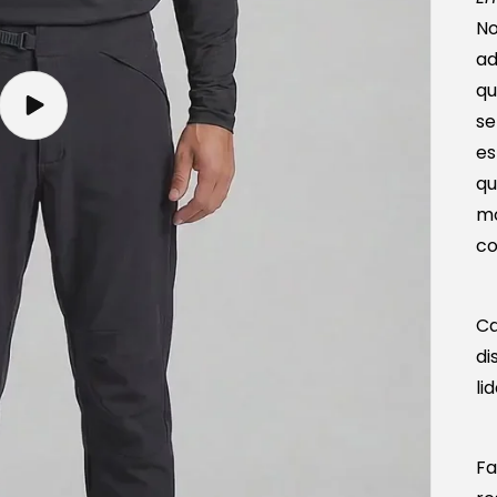
No
ad
qu
Reproducir
se
video
es
qu
mo
co
Ca
di
li
Fa