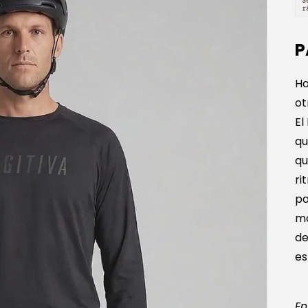
P
Ha
ot
El
qu
qu
ri
pa
mo
de
es
En