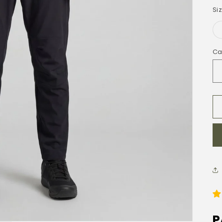
h
Si
Ca
P